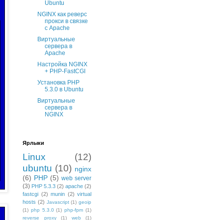
Ubuntu
NGINX как реверс
прокси в связке
с Apache
Виртуальные
сервера в
Apache
Настройка NGINX
+ PHP-FastCGI
Установка PHP
5.3.0 в Ubuntu
Виртуальные
сервера в
NGINX
Ярлыки
Linux
(12)
ubuntu
(10)
nginx
(6)
PHP
(5)
web server
(3)
PHP 5.3.3
(2)
apache
(2)
fastcgi
(2)
munin
(2)
virtual
hosts
(2)
Javascript
(1)
geoip
(1)
php 5.3.0
(1)
php-fpm
(1)
reverse proxy
(1)
web
(1)